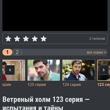
2 голосов
1
2
все серии
 серия
125 серия
124 серия
123 се
Ветреный холм 123 серия —
испытания и тайны