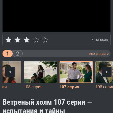
4 голосов
1
2
все серии
ерия
108 серия
107 серия
106 сери
Ветреный холм 107 серия —
испытания и тайны