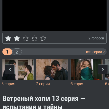
2 голосов
1
2
все серии
8 серия
7 серия
6 серия
5
Ветреный холм 13 серия —
испытания и тайны