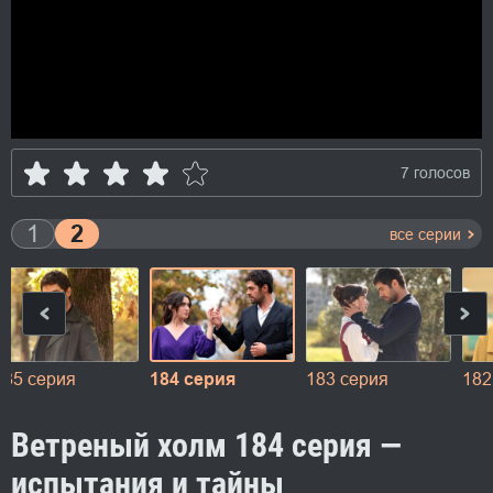
7 голосов
1
2
все серии
185 серия
184 серия
183 серия
182
Ветреный холм 184 серия —
испытания и тайны