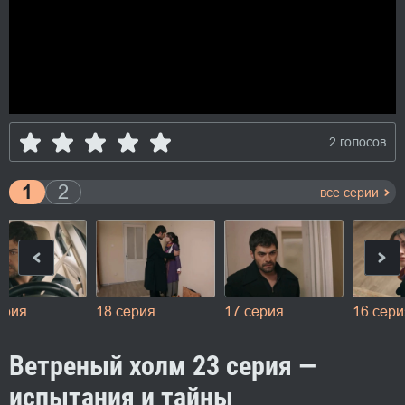
2 голосов
1
2
все серии
ерия
18 серия
17 серия
16 сери
Ветреный холм 23 серия —
испытания и тайны