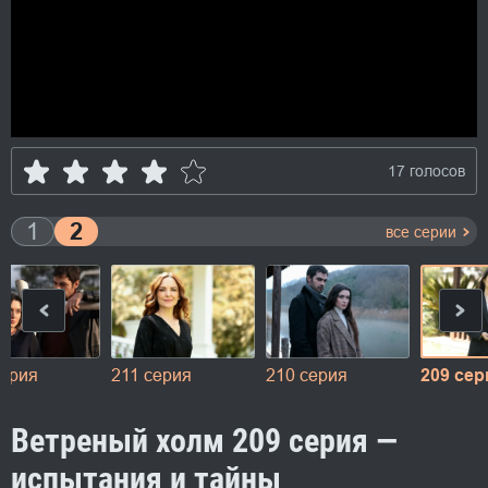
17 голосов
1
2
все серии
серия
211 серия
210 серия
209 сер
Ветреный холм 209 серия —
испытания и тайны