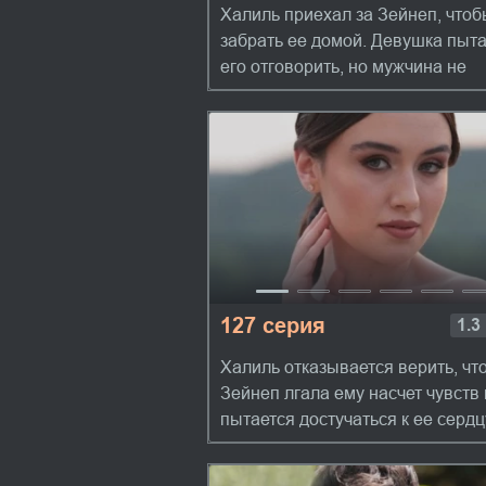
Халиль приехал за Зейнеп, чтоб
забрать ее домой. Девушка пыт
его отговорить, но мужчина не
собирается сдаваться. Они уезж
но Альпер догоняет беглецов и
преграждает им дор...
127 серия
1.3
Халиль отказывается верить, чт
Зейнеп лгала ему насчет чувств 
пытается достучаться к ее сердц
Она не говорит правду, чтобы не
навредить Халилю. И пытается