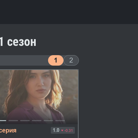
1 сезон
1
2
 серия
1.0
-0.31