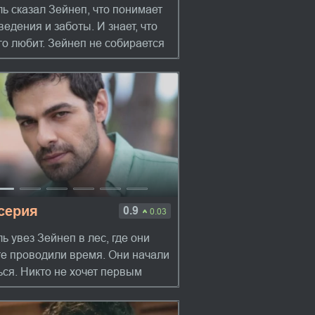
ь сказал Зейнеп, что понимает
ведения и заботы. И знает, что
го любит. Зейнеп не собирается
авать это. Однако внезапно
ю становится плохо. Он просит
у...
 серия
0.9
0.03
ь увез Зейнеп в лес, где они
е проводили время. Они начали
ься. Никто не хочет первым
ить о своих чувствах. Сестра
я рада видеть брата