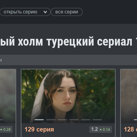
открыть серию
все серии
ый холм турецкий сериал 
и
129 серия
128
1.2
0.28
0.14