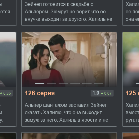
ы
Зейнеп готовится к свадьбе с
Халил
ается
Альпером. Зюмрут не верит, что ее
ее по
внучка выходит за другого. Халиль не
она е
ают,
знает, что сделать, чтобы остановить
призн
Зейнеп, которая понимает, что все
Халил
кончено. ...
любим
126 серия
125
1.0
0.35
0.07
о
Альпер шантажом заставил Зейнеп
Халил
и
сказать Халилю, что она выходит
вмест
у.
замуж за него. Халиль в ярости и не
ругат
верит, что Зейнеп может так
говор
поступить. Девушка в отчаянии, если
Халил